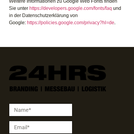
Weitere Informationen zu Google Web Fonts finden
Sie unter
https://developers.google.com/fonts/faq
und
in der Datenschutzerklärung von
Google:
https://policies.google.com/privacy?hl=de
.